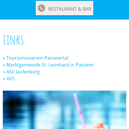
RESTAURANT & BAR
Links
» Tourismusverein Passeiertal
» Marktgemeinde St. Leonhard in Passeier
» ASV Jaufenburg
» AVS