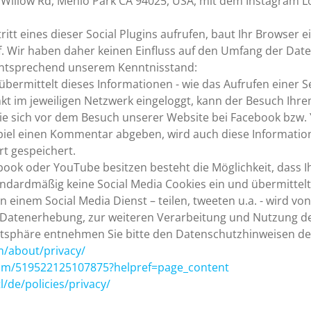
 Willow Rd, Menlo Park CA 94025, USA, mit dem Instagram L
itt eines dieser Social Plugins aufrufen, baut Ihr Browser 
f. Wir haben daher keinen Einfluss auf den Umfang der Daten
entsprechend unserem Kenntnisstand:
übermittelt dieses Informationen - wie das Aufrufen einer S
nkt im jeweiligen Netzwerk eingeloggt, kann der Besuch Ih
Sie sich vor dem Besuch unserer Website bei Facebook bzw.
spiel einen Kommentar abgeben, wird auch diese Informatio
rt gespeichert.
ebook oder YouTube besitzen besteht die Möglichkeit, dass I
andardmäßig keine Social Media Cookies ein und übermittelt 
in einem Social Media Dienst – teilen, tweeten u.a. - wird v
 Datenerhebung, zur weiteren Verarbeitung und Nutzung d
tsphäre entnehmen Sie bitte den Datenschutzhinweisen des
m/about/privacy/
com/519522125107875?helpref=page_content
/de/policies/privacy/