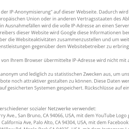
g der IP-Anonymisierung" auf dieser Webseite. Dadurch wird
 Europäischen Union oder in anderen Vertragsstaaten des
in Ausnahmefällen wird die volle IP-Adresse an einen Serv
treibers dieser Website wird Google diese Informationen b
ber die Websiteaktivitäten zusammenzustellen und um wei
enstleistungen gegenüber dem Websitebetreiber zu erbring
 von Ihrem Browser übermittelte IP-Adresse wird nicht mi
anonym und lediglich zu statistischen Zwecken aus, um unse
bote noch attraktiver gestalten zu können. Diese Daten w
f gesicherten Systemen gespeichert. Rückschlüsse auf ei
verschiedener sozialer Netzwerke verwendet:
ry Ave., San Bruno, CA 94066, USA, mit dem YouTube Logo 
. California Ave, Palo Alto, CA 94304, USA, mit dem Faceboo